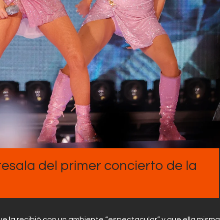
Contactos
tesala del primer concierto de la
ue la recibió con un ambiente “espectacular” y que ella misma