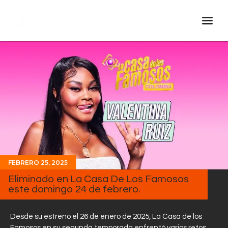
Inicio Real FM
Streaming
En Vivo
Descarga La APP
Programas
Noticias
FEBRERO 25, 2025
Equipo
Eliminado en La Casa De Los Famosos
Sobre Nosotros
este domingo 24 de febrero.
Contactos
Desde su estreno el 26 de enero de 2025, La Casa de los
Famosos en su segunda temporada enfrentó varios retos