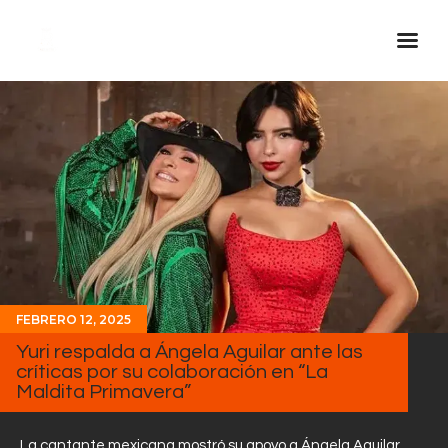
Inicio Real FM
Streaming
En Vivo
Descarga La APP
Programas
Noticias
FEBRERO 12, 2025
Equipo
Yuri respalda a Ángela Aguilar ante las
Sobre Nosotros
críticas por su colaboración en “La
Maldita Primavera”
Contactos
La cantante mexicana mostró su apoyo a Ángela Aguilar,