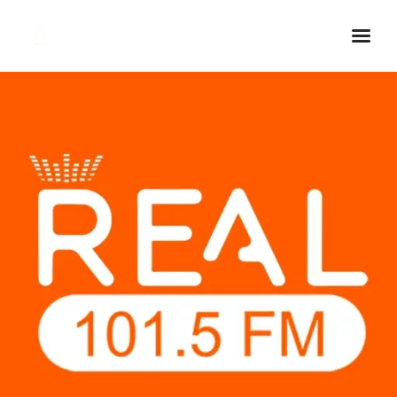
Inicio Real FM
Streaming
En Vivo
Descarga La APP
Programas
Noticias
Equipo
Sobre Nosotros
Contactos