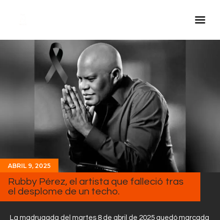
Inicio Real FM
Streaming
En Vivo
Descarga La APP
Programas
Noticias
Equipo
ABRIL 9, 2025
Sobre Nosotros
Rubby Pérez, el artista que falleció tras
el desplome de un techo.
Contactos
La madrugada del martes 8 de abril de 2025 quedó marcada