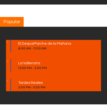
Popular
El DesparParche de la Mañana
8:00 AM
-
11:00 AM
La Vallenata
12:00 PM
-
2:00 PM
Tardes Reales
2:00 PM
-
5:00 PM