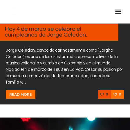
MARZO
4, 2025
Hoy 4 de marzo se celebra el
cumpleaños de Jorge Celedón.
Inicio Real FM
Streaming
Jorge Celedón, conocido cariñosamente como “Jorgito
En Vivo
Celedón”, es uno de los artistas más representativos de la
música vallenata y cumbia en Colombia y en el mundo.
Descarga La APP
Nacido el 4 de marzo de 1968 en La Paz, Cesar, su pasión por
Programas
la música comenzó desde temprana edad, cuando su
familia y…
Noticias
Equipo
0
0
READ MORE
Sobre Nosotros
Contactos