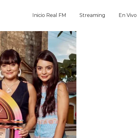
Inicio Real FM
Inicio Real FM
Streaming
En Vivo
Streaming
En Vivo
Descarga La APP
Programas
Noticias
Equipo
Sobre Nosotros