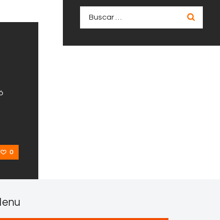
Buscar:
ó
0
enu