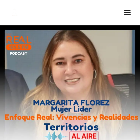
Inicio Real FM
Streaming
En Vivo
Descarga La APP
Programas
Noticias
Equipo
Sobre Nosotros
Contactos