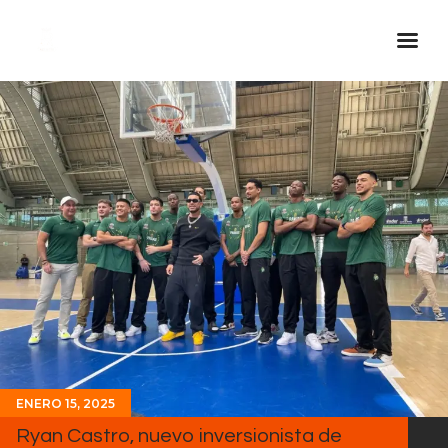
Inicio Real FM
Streaming
En Vivo
Descarga La APP
Programas
Noticias
Equipo
Sobre Nosotros
Contactos
ENERO 15, 2025
Ryan Castro, nuevo inversionista de