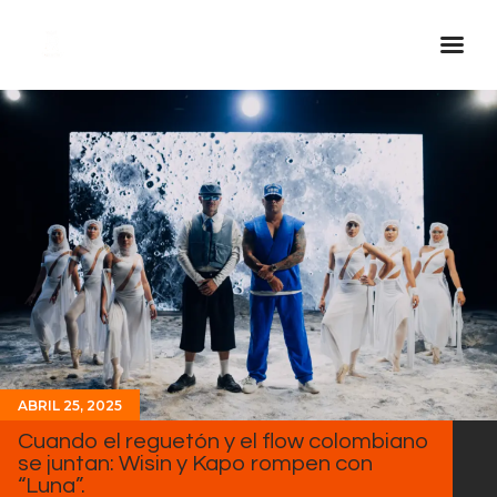
Inicio Real FM
Streaming
En Vivo
Descarga La APP
Programas
Noticias
Equipo
Sobre Nosotros
ABRIL 25, 2025
Contactos
Cuando el reguetón y el flow colombiano
se juntan: Wisin y Kapo rompen con
“Luna”.