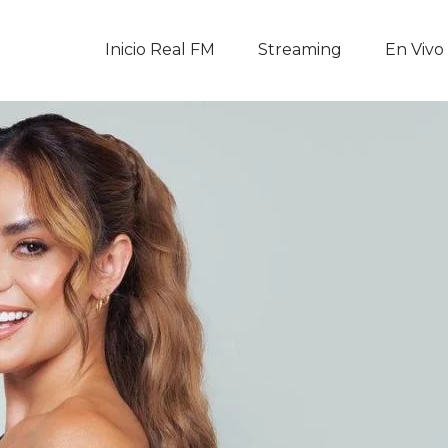
Inicio Real FM
Inicio Real FM
Streaming
En Vivo
Streaming
En Vivo
Descarga La APP
Programas
Noticias
Equipo
Sobre Nosotros