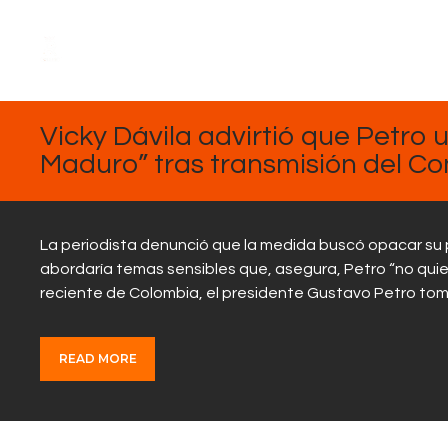
FEBRERO
5, 2025
Vicky Dávila advirtió que Petro u
Maduro” tras transmisión del Con
La periodista denunció que la medida buscó opacar su
abordaría temas sensibles que, asegura, Petro “no quie
reciente de Colombia, el presidente Gustavo Petro tomó 
READ MORE