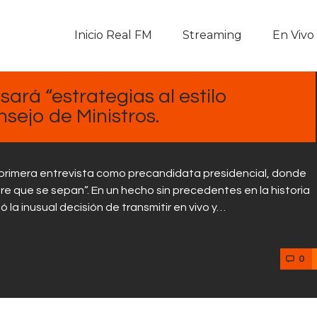
Inicio Real FM
Inicio Real FM
Streaming
En Vivo
Streaming
En Vivo
sará “estrategias al estilo
sejo de Ministros.
Descarga La APP
Programas
 primera entrevista como precandidata presidencial, donde
re que se sepan”. En un hecho sin precedentes en la historia
Noticias
la inusual decisión de transmitir en vivo y…
Equipo
0
Sobre Nosotros