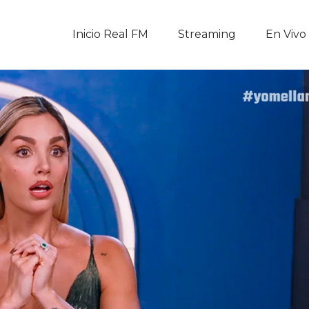
Inicio Real FM
Inicio Real FM
Streaming
En Vivo
Streaming
En Vivo
Descarga La APP
Programas
Noticias
Equipo
Sobre Nosotros