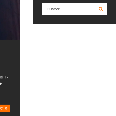
Buscar:
el 17
e
0