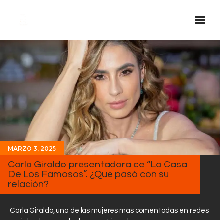
Inicio Real FM
Streaming
En Vivo
Descarga La APP
Programas
Noticias
MARZO 3, 2025
Equipo
Carla Giraldo presentadora de “La Casa
De Los Famosos”. ¿Qué pasó con su
Sobre Nosotros
relación?
Contactos
Carla Giraldo, una de las mujeres más comentadas en redes