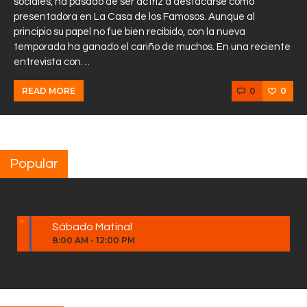
sociales, ha pasado de ser actriz a destacarse como
presentadora en La Casa de los Famosos. Aunque al
principio su papel no fue bien recibido, con la nueva
temporada ha ganado el cariño de muchos. En una reciente
entrevista con…
0
0
READ MORE
Popular
Sábado Matinal
8:00 AM
-
12:00 PM