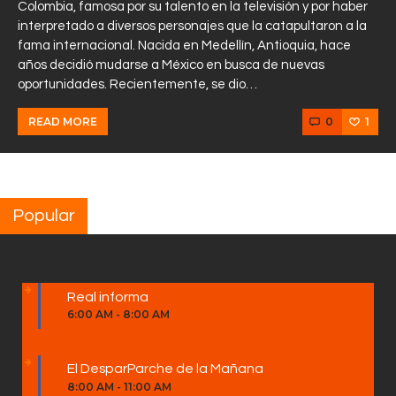
Colombia, famosa por su talento en la televisión y por haber
interpretado a diversos personajes que la catapultaron a la
fama internacional. Nacida en Medellín, Antioquia, hace
años decidió mudarse a México en busca de nuevas
oportunidades. Recientemente, se dio…
0
1
READ MORE
Popular
Real informa
6:00 AM
-
8:00 AM
El DesparParche de la Mañana
8:00 AM
-
11:00 AM