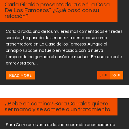
Carla Giraldo presentadora de “La Casa
De Los Famosos”. ¿Qué pasó con su
relación?
Carla Giraldo, una de las mujeres más comentadas en redes
sociales, ha pasado de ser actriz a destacarse como
presentadora en La Casa de los Famosos. Aunque al
principio su papel no fue bien recibido, con la nueva
temporada ha ganado el cariño de muchos. En una reciente
entrevista con…
0
0
READ MORE
FEBRERO
27, 2025
¿Bebé en camino? Sara Corrales quiere
ser mamá y se somete a un tratamiento.
Sara Corrales es una de las actrices más reconocidas de