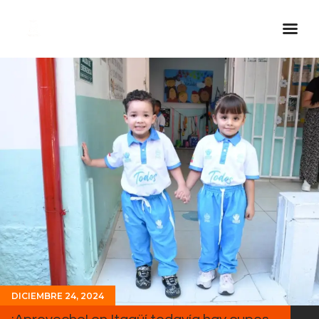
Inicio Real FM
Streaming
En Vivo
Descarga La APP
Programas
Noticias
Equipo
Sobre Nosotros
Contactos
DICIEMBRE 24, 2024