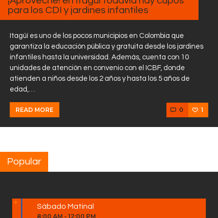
¡Aproveche! en Itagüí todavía hay cupos
para los CDI y jardines infantiles
Itagüí es uno de los pocos municipios en Colombia que
garantiza la educación pública y gratuita desde los jardines
infantiles hasta la universidad. Además, cuenta con 10
unidades de atención en convenio con el ICBF, donde
atienden a niños desde los 2 años y hasta los 5 años de
edad,…
0
1
READ MORE
Popular
Sábado Matinal
8:00 AM
-
12:00 PM