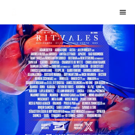
Inicio Real FM
Streaming
En Vivo
Descarga La APP
Programas
Noticias
Equipo
Sobre Nosotros
Contactos