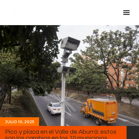
Inicio Real FM
Streaming
En Vivo
Descarga La APP
Programas
Noticias
Equipo
Sobre Nosotros
Contactos
JULIO 10, 2025
Pico y placa en el Valle de Aburrá: estos
son los cambios en los 10 municipios