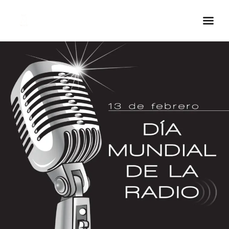
Inicio Real FM
Streaming
En Vivo
Descarga La APP
Programas
Noticias
Equipo
Sobre Nosotros
Contactos