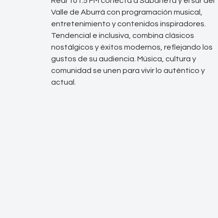
Real 101.5 FM conecta a Sabaneta y el sur del
Valle de Aburrá con programación musical,
entretenimiento y contenidos inspiradores.
Tendencial e inclusiva, combina clásicos
nostálgicos y éxitos modernos, reflejando los
gustos de su audiencia. Música, cultura y
comunidad se unen para vivir lo auténtico y
actual.