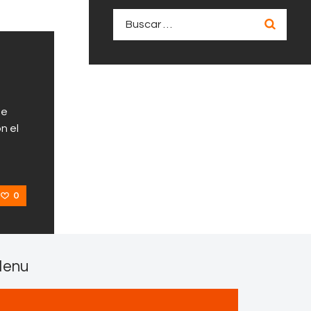
Buscar:
de
n el
0
enu