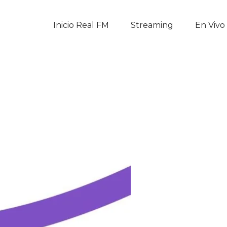
Inicio Real FM
Inicio Real FM
Streaming
En Vivo
Streaming
En Vivo
Descarga La APP
Programas
Noticias
Equipo
Sobre Nosotros