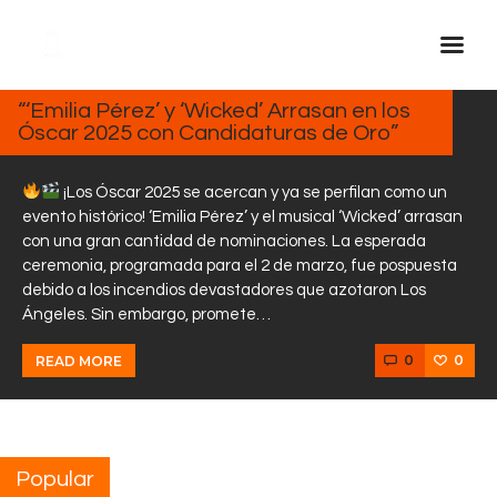
ENERO
25,
2025
“‘Emilia Pérez’ y ‘Wicked’ Arrasan en los
Óscar 2025 con Candidaturas de Oro”
Inicio Real FM
Streaming
¡Los Óscar 2025 se acercan y ya se perfilan como un
En Vivo
evento histórico! ‘Emilia Pérez’ y el musical ‘Wicked’ arrasan
con una gran cantidad de nominaciones. La esperada
Descarga La APP
ceremonia, programada para el 2 de marzo, fue pospuesta
Programas
debido a los incendios devastadores que azotaron Los
Ángeles. Sin embargo, promete…
Noticias
Equipo
0
0
READ MORE
Sobre Nosotros
Contactos
Popular