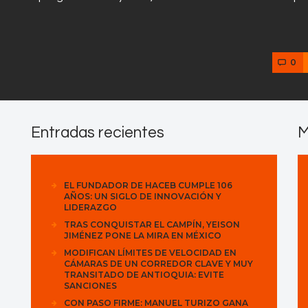
0
Entradas recientes
M
EL FUNDADOR DE HACEB CUMPLE 106
AÑOS: UN SIGLO DE INNOVACIÓN Y
LIDERAZGO
TRAS CONQUISTAR EL CAMPÍN, YEISON
JIMÉNEZ PONE LA MIRA EN MÉXICO
MODIFICAN LÍMITES DE VELOCIDAD EN
CÁMARAS DE UN CORREDOR CLAVE Y MUY
TRANSITADO DE ANTIOQUIA: EVITE
SANCIONES
CON PASO FIRME: MANUEL TURIZO GANA