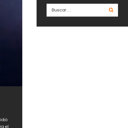
Buscar:
idió
ra el