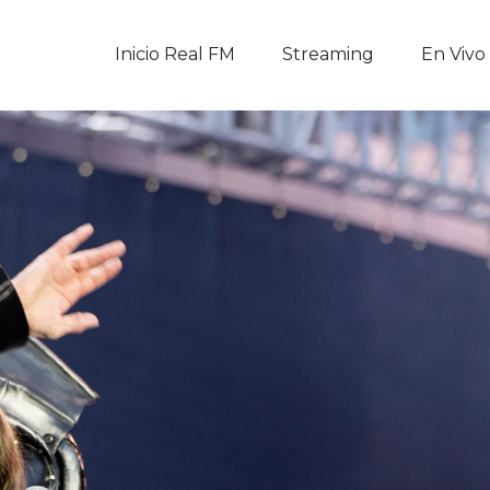
Inicio Real FM
Inicio Real FM
Streaming
En Vivo
Streaming
En Vivo
Descarga La APP
Programas
Noticias
Equipo
Sobre Nosotros