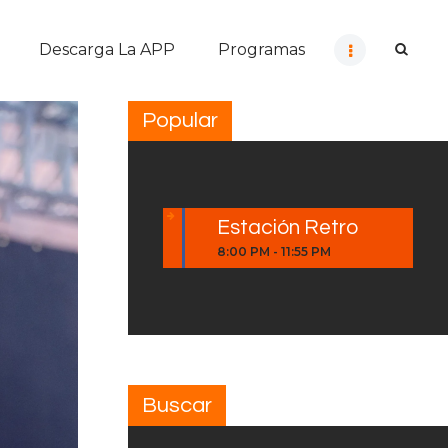
Descarga La APP
Programas
Popular
Estación Retro
8:00 PM
-
11:55 PM
Buscar