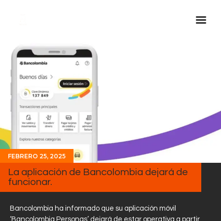
Inicio Real FM
Streaming
En Vivo
Descarga La APP
Programas
Noticias
FEBRERO 25, 2025
Equipo
La aplicación de Bancolombia dejará de
Sobre Nosotros
funcionar.
Contactos
Bancolombia ha informado que su aplicación móvil
‘Bancolombia Personas’ dejará de estar operativa a partir