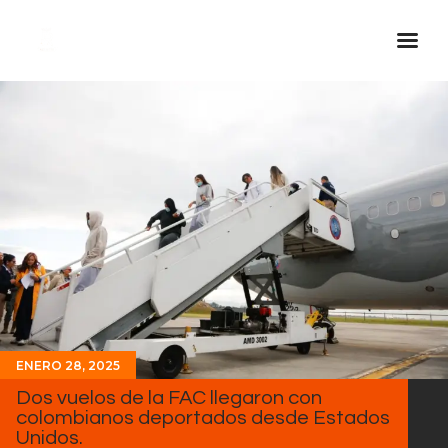
Inicio Real FM
Streaming
En Vivo
Descarga La APP
Programas
Noticias
Equipo
Sobre Nosotros
ENERO 28, 2025
Contactos
Dos vuelos de la FAC llegaron con
colombianos deportados desde Estados
Unidos.