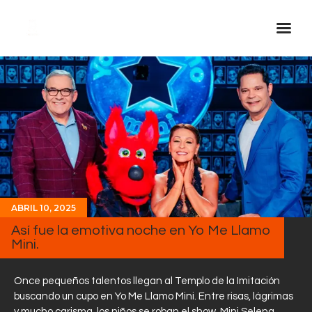
Inicio Real FM
Streaming
En Vivo
Descarga La APP
Programas
Noticias
ABRIL 10, 2025
Equipo
Así fue la emotiva noche en Yo Me Llamo
Mini.
Sobre Nosotros
Contactos
Once pequeños talentos llegan al Templo de la Imitación
buscando un cupo en Yo Me Llamo Mini. Entre risas, lágrimas
y mucho carisma, los niños se roban el show. Mini Selena