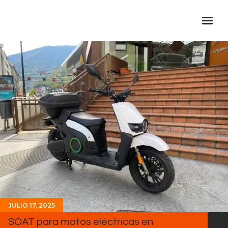
Inicio Real FM
Streaming
En Vivo
Descarga La APP
Programas
Noticias
Equipo
Sobre Nosotros
Contactos
JULIO 17, 2025
SOAT para motos eléctricas en