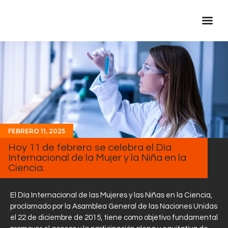
Inicio Real FM
Streaming
En Vivo
Descarga La APP
Programas
FEBRERO 11, 2025
Hoy 11 de febrero se celebra el Día
Noticias
Internacional de la Mujer y la Niña en la
Equipo
Ciencia.
Sobre Nosotros
El Día Internacional de las Mujeres y las Niñas en la Ciencia,
Contactos
proclamado por la Asamblea General de las Naciones Unidas
el 22 de diciembre de 2015, tiene como objetivo fundamental