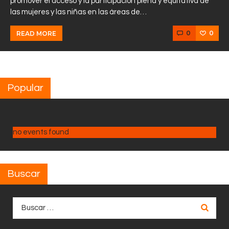
promover el acceso y la participación plena y equitativa de
las mujeres y las niñas en las áreas de…
0
0
READ MORE
Popular
no events found
Buscar
Buscar: