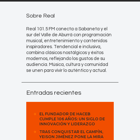
Sobre Real
Real 101.5 FM conecta a Sabaneta y el
sur del Valle de Aburrá con programación
musical, entretenimiento y contenidos
inspiradores. Tendencial e inclusiva,
combina clásicos nostálgicos y éxitos
modernos, reflejando los gustos de su
audiencia. Música, cultura y comunidad
se unen para vivir lo auténtico y actual.
Entradas recientes
EL FUNDADOR DE HACEB
CUMPLE 106 AÑOS: UN SIGLO DE
INNOVACIÓN Y LIDERAZGO
TRAS CONQUISTAR EL CAMPÍN,
YEISON JIMÉNEZ PONE LA MIRA