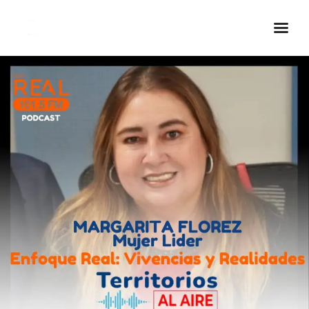
Inicio Real FM
Streaming
En Vivo
Descarga La APP
Programas
Noticias
Equipo
Sobre Nosotros
Contactos