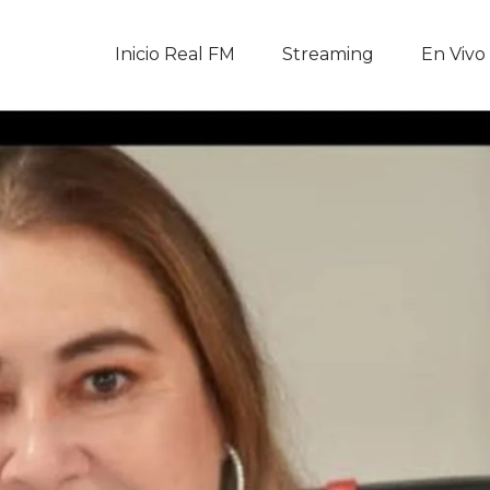
Inicio Real FM
Inicio Real FM
Streaming
En Vivo
Streaming
En Vivo
Descarga La APP
Programas
Noticias
Equipo
Sobre Nosotros