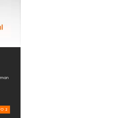
orman
2