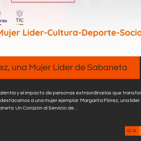
órez, una Mujer Líder de Sabaneta
valentía y el impacto de personas extraordinarias que transf
e, destacamos a una mujer ejemplar: Margarita Flórez, una líder
baneta. Un Corazón al Servicio de…
0