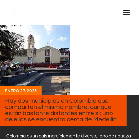
Inicio Real FM
Streaming
En Vivo
Descarga La APP
Programas
Noticias
ENERO 27, 2025
Hay dos municipios en Colombia que
Equipo
comparten el mismo nombre, aunque
Sobre Nosotros
están bastante distantes entre sí; uno
de ellos se encuentra cerca de Medellín.
Contactos
Colombia es un país increíblemente diverso, lleno de riqueza