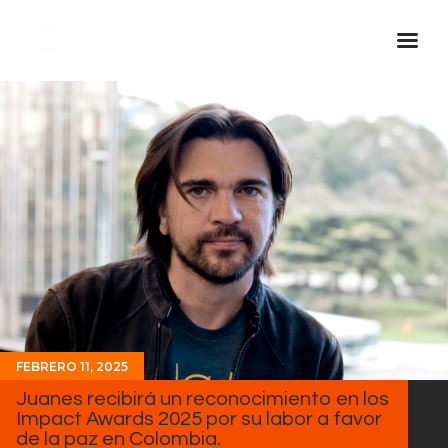
Inicio Real FM
Streaming
En Vivo
Descarga La APP
Programas
Noticias
Equipo
Sobre Nosotros
FEBRERO 11, 2025
Contactos
Juanes recibirá un reconocimiento en los
Impact Awards 2025 por su labor a favor
de la paz en Colombia.