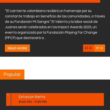
“El cantante colombiano recibirá un homenaje por su
constante trabajo en beneficio de las comunidades, a través
de su Fundación Mi Sangre.” El talento y la labor social de
Juanes serán celebrados en los Impact Awards 2025, un
evento organizado por la Fundación Playing For Change
(PFCF) que destacará a…
0
0
READ MORE
Popular
Estación Retro
8:00 PM
-
11:55 PM