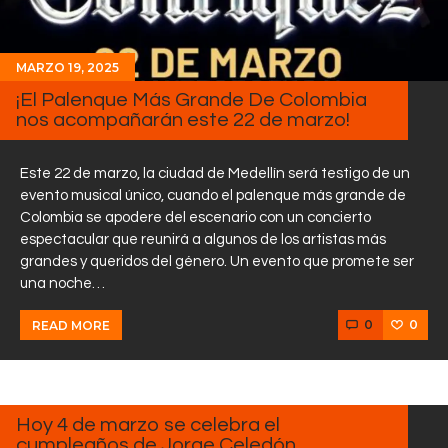
MARZO 19, 2025
¡El Palenque Más Grande De Colombia
nos acompañarán este 22 de marzo!
Este 22 de marzo, la ciudad de Medellín será testigo de un
evento musical único, cuando el palenque más grande de
Colombia se apodere del escenario con un concierto
espectacular que reunirá a algunos de los artistas más
grandes y queridos del género. Un evento que promete ser
una noche…
0
0
READ MORE
MARZO
4, 2025
Hoy 4 de marzo se celebra el
cumpleaños de Jorge Celedón.