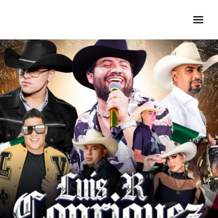
Inicio Real FM
Streaming
En Vivo
Descarga La APP
Programas
Noticias
Equipo
Sobre Nosotros
Contactos