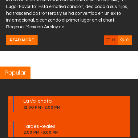
Lugar Favorito”. Esta emotiva canción, dedicada a sus hijos,
ha trascendido fronteras y se ha convertido en un éxito
internacional, alcanzando el primer lugar en el chart
Regional Mexican Airplay de…
0
0
READ MORE
Popular
La Vallenata
12:00 PM
-
2:00 PM
Tardes Reales
2:00 PM
-
5:00 PM