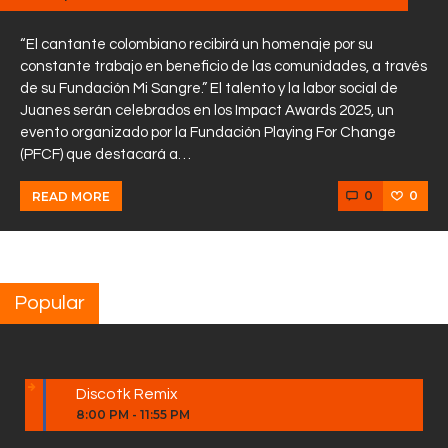
“El cantante colombiano recibirá un homenaje por su
constante trabajo en beneficio de las comunidades, a través
de su Fundación Mi Sangre.” El talento y la labor social de
Juanes serán celebrados en los Impact Awards 2025, un
evento organizado por la Fundación Playing For Change
(PFCF) que destacará a…
0
0
READ MORE
Popular
Discotk Remix
8:00 PM
-
11:55 PM