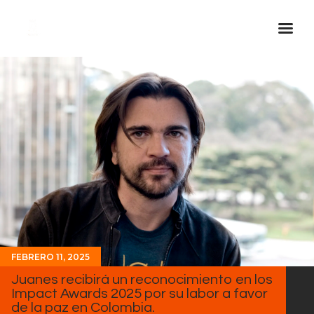
Inicio Real FM
Streaming
En Vivo
Descarga La APP
Programas
Noticias
Equipo
Sobre Nosotros
FEBRERO 11, 2025
Contactos
Juanes recibirá un reconocimiento en los
Impact Awards 2025 por su labor a favor
de la paz en Colombia.