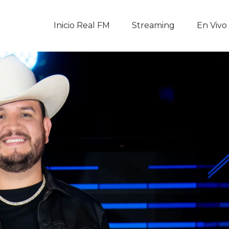
Inicio Real FM
Inicio Real FM
Streaming
En Vivo
Streaming
En Vivo
Descarga La APP
Programas
Noticias
Equipo
Sobre Nosotros