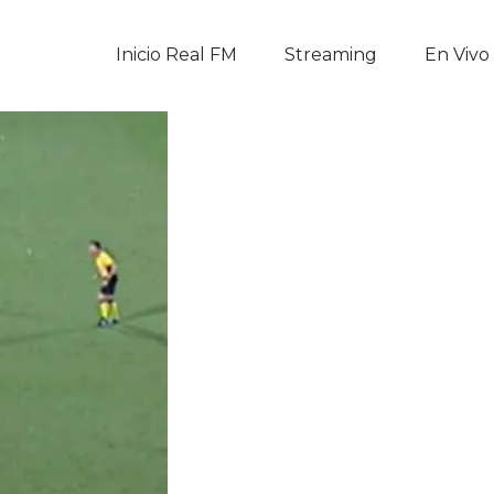
Inicio Real FM
Inicio Real FM
Streaming
En Vivo
Streaming
En Vivo
Descarga La APP
Programas
Noticias
Equipo
Sobre Nosotros