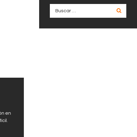
Buscar:
ón en
cil.