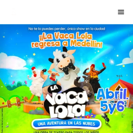
Inicio Real FM
Streaming
En Vivo
Descarga La APP
Programas
Noticias
Equipo
Sobre Nosotros
Contactos