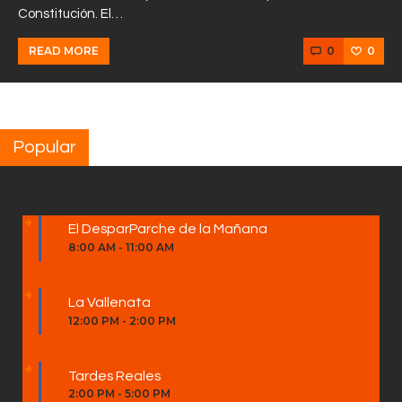
Constitución. El…
0
0
READ MORE
Popular
El DesparParche de la Mañana
8:00 AM
-
11:00 AM
La Vallenata
12:00 PM
-
2:00 PM
Tardes Reales
2:00 PM
-
5:00 PM