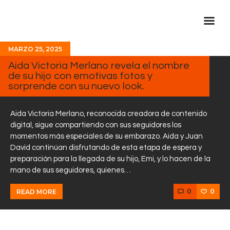
MARZO 25, 2025
Inicio Real FM
Aida Victoria Merlano revela el nombre
de su hijo con emotivas fotos y
Streaming
sorprende con su nuevo look.
En Vivo
Descarga La APP
Aida Victoria Merlano, reconocida creadora de contenido
digital, sigue compartiendo con sus seguidores los
Programas
momentos más especiales de su embarazo. Aida y Juan
David continúan disfrutando de esta etapa de espera y
Noticias
preparación para la llegada de su hijo, Emi, y lo hacen de la
Equipo
mano de sus seguidores, quienes…
Sobre Nosotros
0
0
READ MORE
Contactos