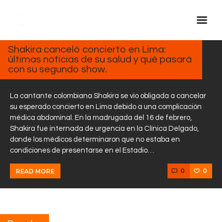
FEBRERO
17, 2025
Shakira canceló concierto en Lima:
últimas noticias de su salud y qué pasará
Inicio Real FM
con su segundo show.
Streaming
En Vivo
La cantante colombiana Shakira se vio obligada a cancelar
su esperado concierto en Lima debido a una complicación
Descarga La APP
médica abdominal. En la madrugada del 16 de febrero,
Programas
Shakira fue internada de urgencia en la Clínica Delgado,
donde los médicos determinaron que no estaba en
Noticias
condiciones de presentarse en el Estadio…
Equipo
0
0
READ MORE
Sobre Nosotros
Contactos