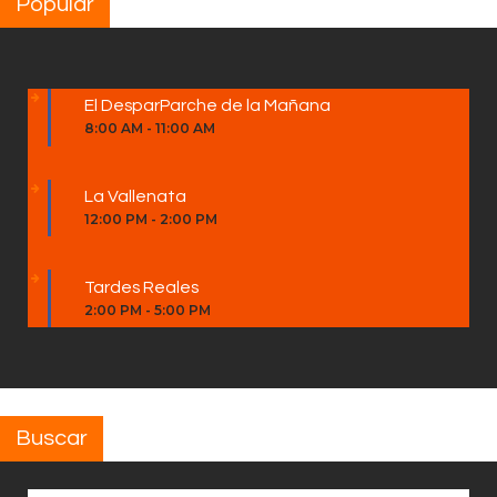
Popular
El DesparParche de la Mañana
8:00 AM
-
11:00 AM
La Vallenata
12:00 PM
-
2:00 PM
Tardes Reales
2:00 PM
-
5:00 PM
Buscar