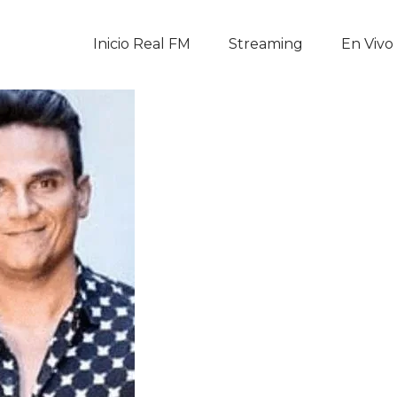
Inicio Real FM
Inicio Real FM
Streaming
En Vivo
Streaming
En Vivo
Descarga La APP
Programas
Noticias
Equipo
Sobre Nosotros