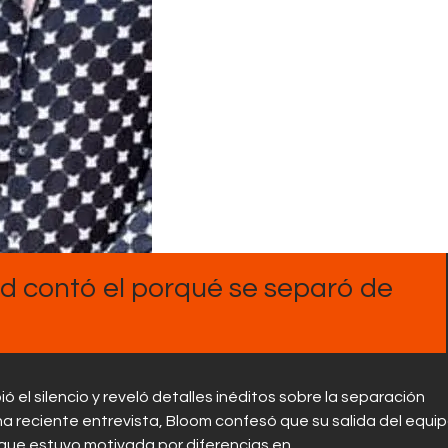
Contactos
 contó el porqué se separó de
 el silencio y reveló detalles inéditos sobre la separación
na reciente entrevista, Bloom confesó que su salida del equi
que estuvo motivada por diferencias en…