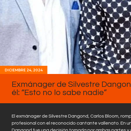
DICIEMBRE 24, 2024
Exmánager de Silvestre Dangond
él: “Esto no lo sabe nadie”
El exmánager de Silvestre Dangond, Carlos Bloom, rompió
profesional con el reconocido cantante vallenato. En u
Dangond fue una decisión tomada por ambas partes y 