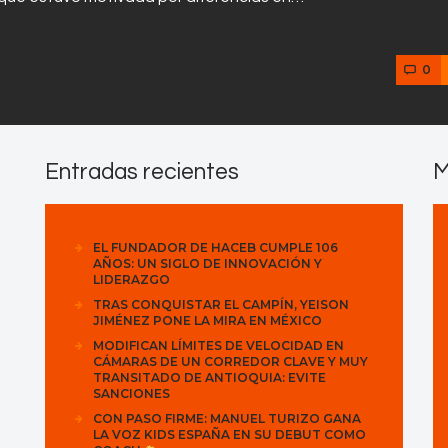
0
Entradas recientes
M
EL FUNDADOR DE HACEB CUMPLE 106
AÑOS: UN SIGLO DE INNOVACIÓN Y
LIDERAZGO
TRAS CONQUISTAR EL CAMPÍN, YEISON
JIMÉNEZ PONE LA MIRA EN MÉXICO
MODIFICAN LÍMITES DE VELOCIDAD EN
CÁMARAS DE UN CORREDOR CLAVE Y MUY
TRANSITADO DE ANTIOQUIA: EVITE
SANCIONES
CON PASO FIRME: MANUEL TURIZO GANA
LA VOZ KIDS ESPAÑA EN SU DEBUT COMO