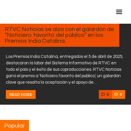
ABRIL
7,
2025
RTVC Noticias se alza con el galardón de
“Noticiero favorito del público” en los
Inicio Real FM
Premios India Catalina.
Streaming
En Vivo
Los Premios India Catalina, entregados el 5 de abril de 2025,
destacaron la labor del Sistema Informativo de RTVC en
Descarga La APP
todo el país y el éxito de sus coproducciones. RTVC Noticias
Programas
ganó el premio a ‘Noticiero favorito del público’, un galardón
clave que resalta la aceptación y el apoyo de…
Noticias
Equipo
0
0
READ MORE
Sobre Nosotros
Contactos
Popular