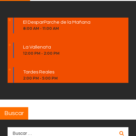
El DesparParche de la Mañana
8:00 AM
-
11:00 AM
La Vallenata
12:00 PM
-
2:00 PM
Tardes Reales
2:00 PM
-
5:00 PM
Buscar
Buscar: