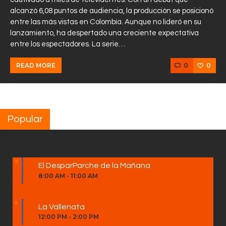
alcanzó 6,08 puntos de audiencia, la producción se posicionó
entre las más vistas en Colombia. Aunque no lideró en su
lanzamiento, ha despertado una creciente expectativa
entre los espectadores. La serie…
0
0
READ MORE
Popular
El DesparParche de la Mañana
8:00 AM
-
11:00 AM
La Vallenata
12:00 PM
-
2:00 PM