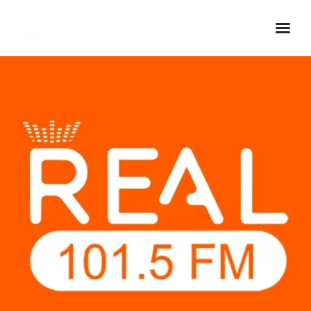
Inicio Real FM
Streaming
En Vivo
Descarga La APP
Programas
Noticias
Equipo
Sobre Nosotros
Contactos