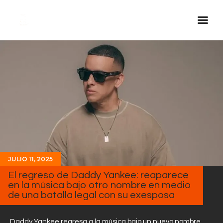
Inicio Real FM
Streaming
En Vivo
Descarga La APP
Programas
Noticias
JULIO 11, 2025
Equipo
El regreso de Daddy Yankee: reaparece
Sobre Nosotros
en la música bajo otro nombre en medio
de una batalla legal con su exesposa
Contactos
Daddy Yankee regresa a la música bajo un nuevo nombre