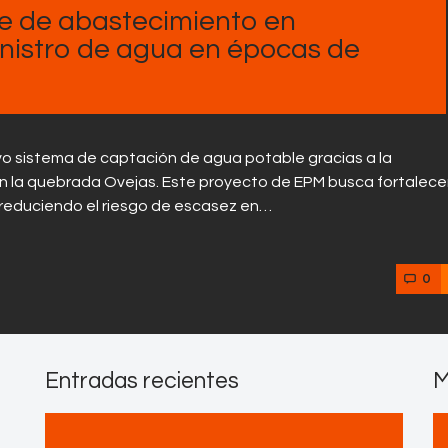
Contactos
e de abastecimiento en
inistro de agua en épocas de
vo sistema de captación de agua potable gracias a la
n la quebrada Ovejas. Este proyecto de EPM busca fortalecer
 reduciendo el riesgo de escasez en…
0
Entradas recientes
M