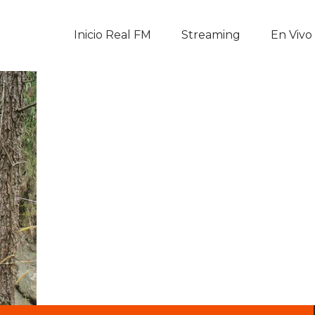
Inicio Real FM
Inicio Real FM
Streaming
En Vivo
Streaming
En Vivo
Descarga La APP
Programas
Noticias
Equipo
Sobre Nosotros