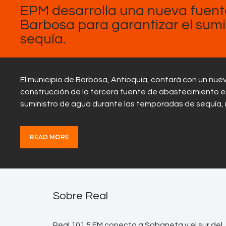
EPM desarrolla una nueva fuent
Barbosa para garantizar el sum
sequía.
El municipio de Barbosa, Antioquia, contará con un nue
construcción de la tercera fuente de abastecimiento e
suministro de agua durante las temporadas de sequía,
READ MORE
Sobre Real
Real 101.5 FM conecta a Sabaneta y el sur del