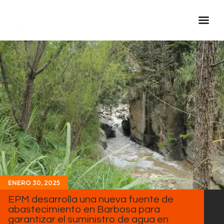
Inicio Real FM
Streaming
En Vivo
Descarga La APP
Programas
Noticias
Equipo
Sobre Nosotros
ENERO 30, 2025
Contactos
EPM desarrolla una nueva fuente de
abastecimiento en Barbosa para
garantizar el suministro de agua en