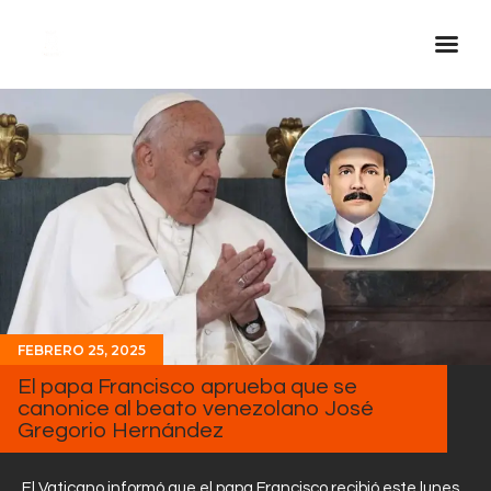
Inicio Real FM
Streaming
En Vivo
Descarga La APP
Programas
Noticias
FEBRERO 25, 2025
Equipo
El papa Francisco aprueba que se
Sobre Nosotros
canonice al beato venezolano José
Gregorio Hernández
Contactos
El Vaticano informó que el papa Francisco recibió este lunes