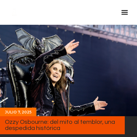
Inicio Real FM
Streaming
En Vivo
Descarga La APP
Programas
Noticias
Equipo
Sobre Nosotros
JULIO 7, 2025
Contactos
Ozzy Osbourne: del mito al temblor, una
despedida histórica