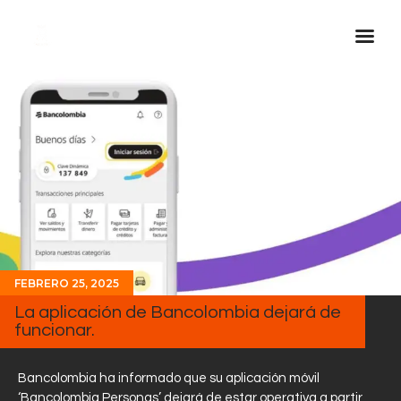
Inicio Real FM
Streaming
En Vivo
Descarga La APP
Programas
Noticias
FEBRERO 25, 2025
Equipo
La aplicación de Bancolombia dejará de
Sobre Nosotros
funcionar.
Contactos
Bancolombia ha informado que su aplicación móvil
‘Bancolombia Personas’ dejará de estar operativa a partir